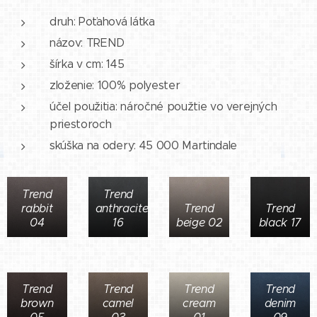
druh: Poťahová látka
názov: TREND
šírka v cm: 145
zloženie: 100% polyester
účel použitia: náročné použtie vo verejných
priestoroch
skúška na odery: 45 000 Martindale
Trend
Trend
rabbit
anthracite
Trend
Trend
04
16
beige 02
black 17
Trend
Trend
Trend
Trend
brown
camel
cream
denim