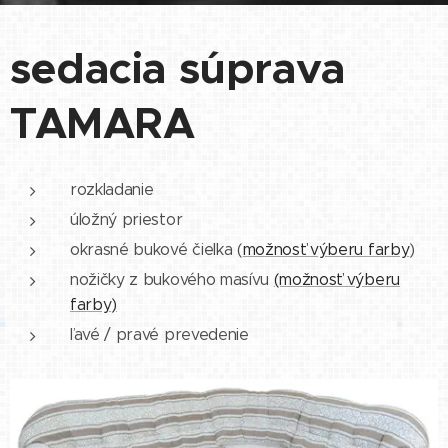
sedacia súprava
TAMARA
rozkladanie
úložný priestor
okrasné bukové čielka (
možnosť výberu farby
)
nožičky z bukového masívu
(možnosť výberu
farby)
ľavé / pravé prevedenie