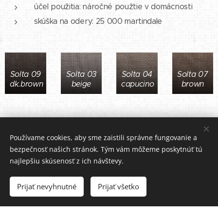
účel použitia: náročné použtie v domácnosti
skúška na odery: 25 000 martindale
Solta 09
Solta 03
Solta 04
Solta 07
dk.brown
beige
capucino
brown
Používame cookies, aby sme zaistili správne fungovanie a
Solta 13
Solta 19
Solta 25
Solta 33
bezpečnosť našich stránok. Tým vám môžeme poskytnúť tú
choco
silver
grafit
red
najlepšiu skúsenosť z ich návštevy.
Prijať nevyhnutné
Prijať všetko
Solta 24
antracit