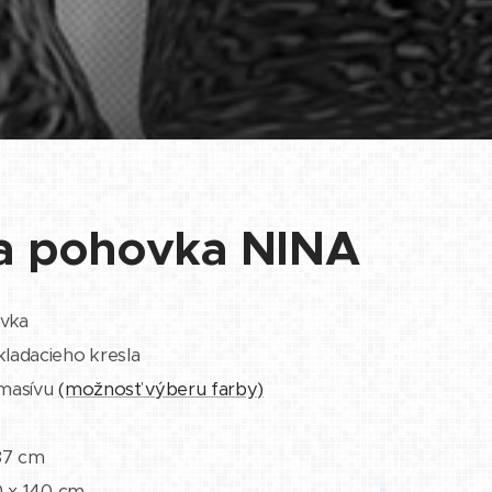
ia pohovka NINA
ovka
ladacieho kresla
 masívu
(možnosť výberu farby)
87 cm
0 x 140 cm