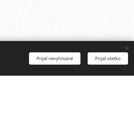
Prijať nevyhnutné
Prijať všetko