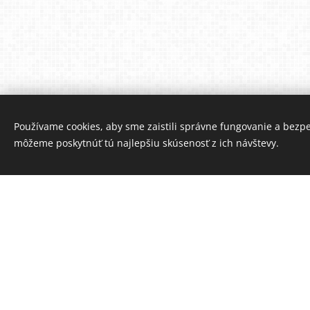
Používame cookies, aby sme zaistili správne fungovanie a bezp
môžeme poskytnúť tú najlepšiu skúsenosť z ich návštevy.
NINA 2 -pohovka