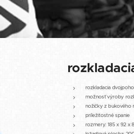
rozkladac
rozkladacia dvojpoh
možnosť výroby rozk
nožičky z bukového
príležitostné spanie
rozmery: 185 x 92 x 
ležadlová plocha: 20