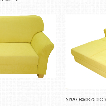
NINA
(ležadlová ploc