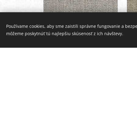
Používame cookies, aby sme zaistili správne fungovanie a bezp
Deli capucino
môžeme poskytnúť tú najlepšiu skúsenosť z ich návštevy.
Deli red