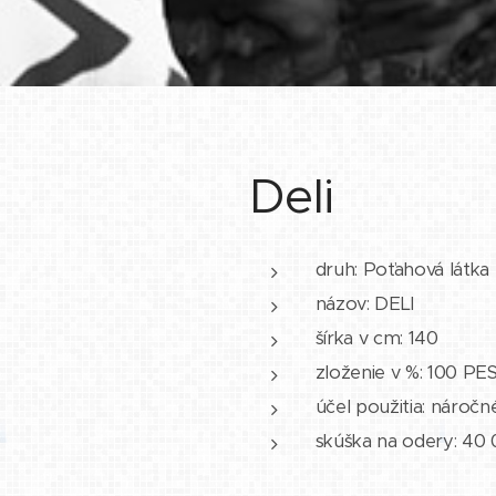
Deli
druh: Poťahová látka
názov: DELI
šírka v cm: 140
zloženie v %: 100 PE
účel použitia: nároč
skúška na odery: 40 