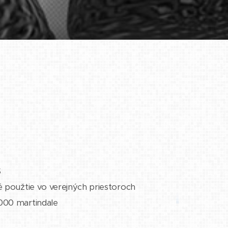
S
né použtie vo verejných priestoroch
000 martindale