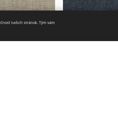
ečnosť našich stránok. Tým vám
Deli cream
Deli dk. blue
Deli snow