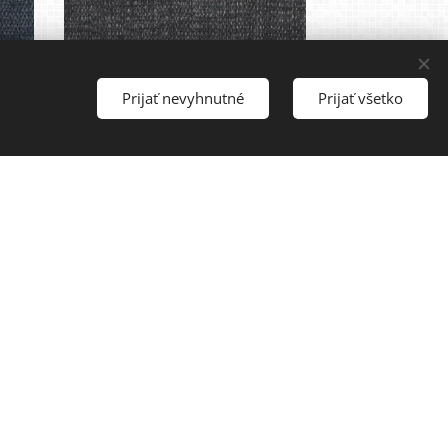
Prijať nevyhnutné
Prijať všetko
Deli grey